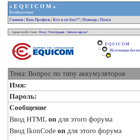
» E Q U I C O M «
Конференция
Главная
|
Ваш Профиль
|
Кто в on-line??
|
Помощь
|
Поиск
» Здравствуйте Guest:
Вход
|
Регистрация
|
Забыли пароль?
E Q U I C O M
Источники беспе
Тема: Вопрос по типу аккумуляторов
Имя:
Пароль:
Сообщение
Ввод HTML
on
для этого форума
Ввод IkonCode
on
для этого форума