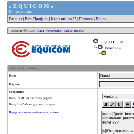
» E Q U I C O M «
Конференция
Главная
|
Ваш Профиль
|
Кто в on-line??
|
Помощь
|
Поиск
» Здравствуйте Guest:
Вход
|
Регистрация
|
Забыли пароль?
E Q U I C O M
Ребутеры
Тема: rst3-utl 5 вольт???
Имя:
Пароль:
Сообщение
Ввод HTML
on
для этого форума
Ввод IkonCode
on
для этого форума
Поддержка кодов смайликов включена