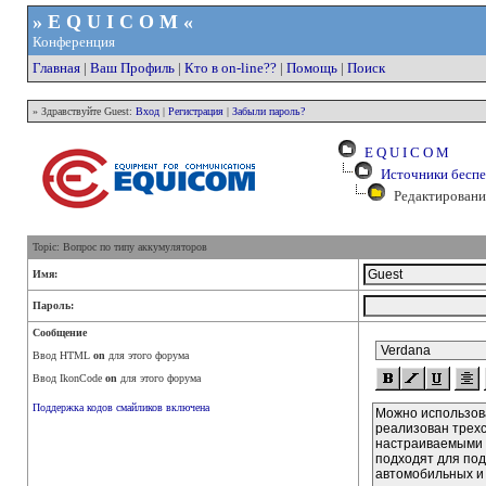
» E Q U I C O M «
Конференция
Главная
|
Ваш Профиль
|
Кто в on-line??
|
Помощь
|
Поиск
» Здравствуйте Guest:
Вход
|
Регистрация
|
Забыли пароль?
E Q U I C O M
Источники беспе
Редактировани
Topic: Вопрос по типу аккумуляторов
Имя:
Пароль:
Сообщение
Ввод HTML
on
для этого форума
Ввод IkonCode
on
для этого форума
Поддержка кодов смайликов включена