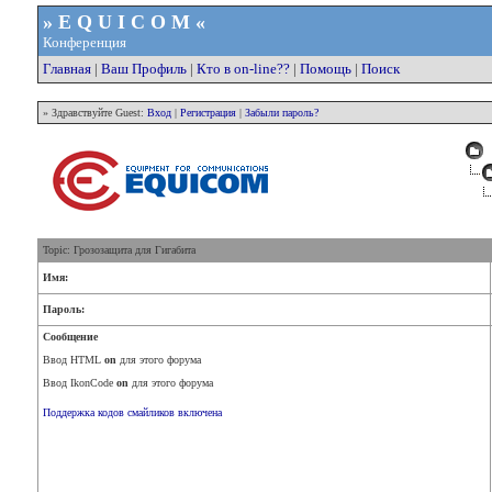
» E Q U I C O M «
Конференция
Главная
|
Ваш Профиль
|
Кто в on-line??
|
Помощь
|
Поиск
» Здравствуйте Guest:
Вход
|
Регистрация
|
Забыли пароль?
Topic: Грозозащита для Гигабита
Имя:
Пароль:
Сообщение
Ввод HTML
on
для этого форума
Ввод IkonCode
on
для этого форума
Поддержка кодов смайликов включена