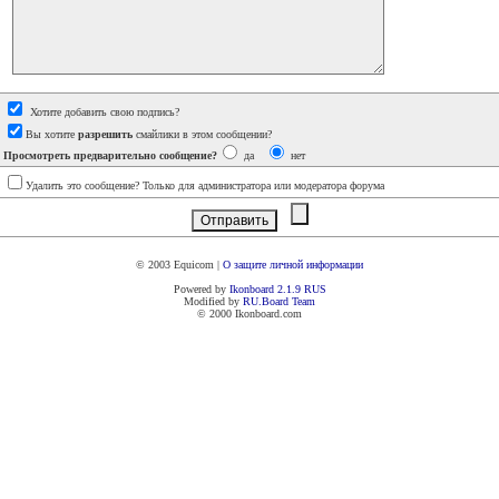
Хотите добавить свою подпись?
Вы хотите
разрешить
смайлики в этом сообщении?
Просмотреть предварительно сообщение?
да
нет
Удалить это сообщение? Только для администратора или модератора форума
© 2003 Equicom |
О защите личной информации
Powered by
Ikonboard 2.1.9 RUS
Modified by
RU.Board
Team
© 2000 Ikonboard.com