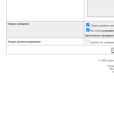
Опции сообщения
Хотите добавить сво
Вы хотите
разрешит
Просмотреть предварит
Опции администрирования
Удалить это сообщени
© 2003 Equic
Power
Mod
©