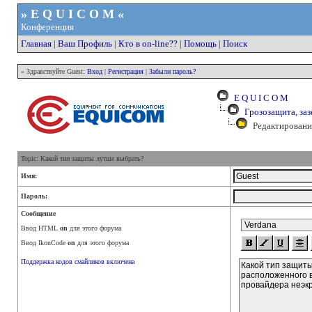
» E Q U I C O M «
Конференция
Главная
|
Ваш Профиль
|
Кто в on-line??
|
Помощь
|
Поиск
» Здравствуйте Guest:
Вход
|
Регистрация
|
Забыли пароль?
E Q U I C O M
Грозозащита, за
Редактировани
Topic: Какой тип защиты лутше выбрать?
Имя:
Пароль:
Сообщение
Ввод HTML
on
для этого форума
Ввод IkonCode
on
для этого форума
Поддержка кодов смайликов включена