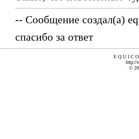
-- Сообщение создал(а) eq
спасибо за ответ
E Q U I C O
http:/
© 20