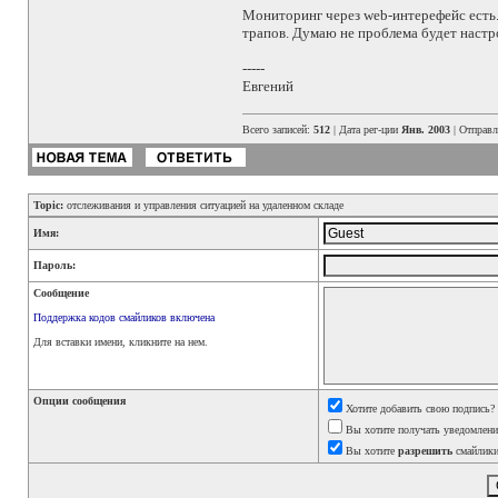
Мониторинг через web-интерефейс есть. 
трапов. Думаю не проблема будет настр
-----
Евгений
Всего записей:
512
| Дата рег-ции
Янв. 2003
| Отправ
Topic:
отслеживания и управления ситуацией на удаленном складе
Имя:
Пароль:
Сообщение
Поддержка кодов смайликов включена
Для вставки имени, кликните на нем.
Опции сообщения
Хотите добавить свою подпись?
Вы хотите получать уведомления
Вы хотите
разрешить
смайлики