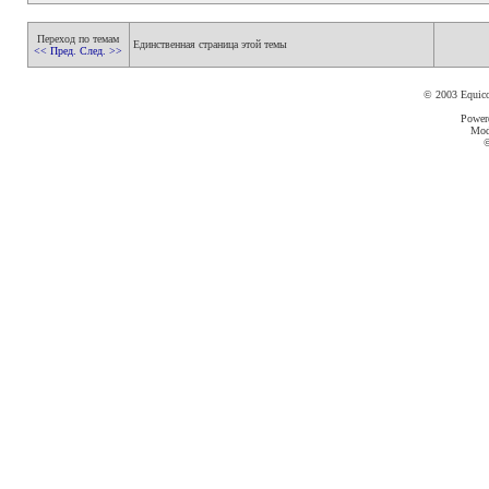
Переход по темам
Единственная страница этой темы
<< Пред.
След. >>
© 2003 Equic
Power
Mod
©