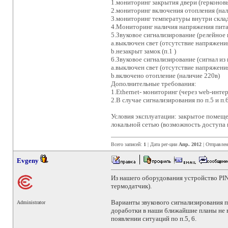
1.мониторинг закрытия двери (герконов
2.мониторинг включения отопления (на
3.мониторинг температуры внутри склада
4.Мониторинг наличия напряжения пита
5.Звуковое сигнализирование (релейное 
a.выключен свет (отсутствие напряжения
b.незакрыт замок (п.1 )
6.Звуковое сигнализирование (сигнал из
a.выключен свет (отсутствие напряжения
b.включено отопление (наличие 220в)
Дополнительные требования:
1.Ethernet- мониторинг (через web-инте
2.В случае сигнализирования по п.5 и п.6
Условия эксплуатации: закрытое помещен
локальной сетью (возможность доступа 
Всего записей:
1
| Дата рег-ции
Апр. 2012
| Отправле
Evgeny
Из нашего оборудования устройство PIN
термодатчик).
Варианты звукового сигнализирования п
Administrator
доработки в наши ближайшие планы не в
появлении ситуаций по п.5, 6.