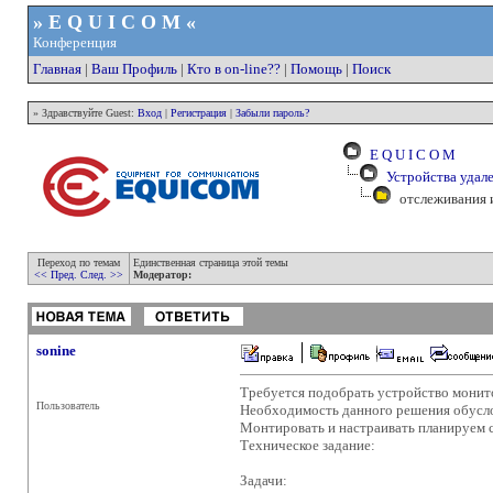
» E Q U I C O M «
Конференция
Главная
|
Ваш Профиль
|
Кто в on-line??
|
Помощь
|
Поиск
» Здравствуйте Guest:
Вход
|
Регистрация
|
Забыли пароль?
E Q U I C O M
Устройства удал
отслеживания и
Переход по темам
Единственная страница этой темы
<< Пред.
След. >>
Модератор:
sonine
Требуется подобрать устройство монито
Пользователь
Необходимость данного решения обуслов
Монтировать и настраивать планируем 
Техническое задание:
Задачи: