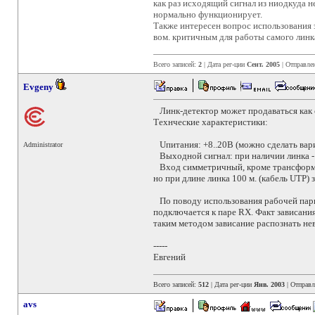
как раз исходящий сигнал из ниодкуда н
нормально функционирует.
Также интересен вопрос использования э
вом. критичным для работы самого линк
Всего записей:
2
| Дата рег-ции
Сент. 2005
| Отправле
Evgeny
Линк-детектор может продаваться как от
Технческие характеристики:
Uпитания: +8..20В (можно сделать вари
Administrator
Выходной сигнал: при наличии линка - л
Вход симметричный, кроме трансформат
но при длине линка 100 м. (кабель UTP) 
По поводу использования рабочей пары
подключается к паре RX. Факт зависания 
таким методом зависание распознать не
-----
Евгений
Всего записей:
512
| Дата рег-ции
Янв. 2003
| Отправ
avs