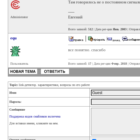
Там говорилось не о постоянном сигнале
-----
Евгений
Administrator
Всего записей:
512
| Дата рег-ции
Янв. 2003
| Отправ
equ
все понятно. спасибо
Пользователь
Всего записей:
17
| Дата рег-ции
Февр. 2018
| Отправ
Topic:
link-детектор. характиристики, вопросы по его работе
Имя:
Пароль:
Сообщение
Поддержка кодов смайликов включена
Для вставки имени, кликните на нем.
Опции сообщения