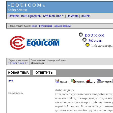
» E Q U I C O M «
Конференция
Главная
|
Ваш Профиль
|
Кто в on-line??
|
Помощь
|
Поиск
» Здравствуйте Guest:
Вход
|
Регистрация
|
Забыли пароль?
E Q U I C O M
Ребутеры
link-детектор. 
Переход по темам
Единственная страница этой темы
<< Пред.
След. >>
Модератор:
avs
Добрый день.
Пользователь
хотелось бы узнать более подробные хар
наличие link-детектора в виде отдельно
также интересует вопрос работы этого у
парой RX свитча. Хотелось бы уточнить
детекта зависания оборудования по пар