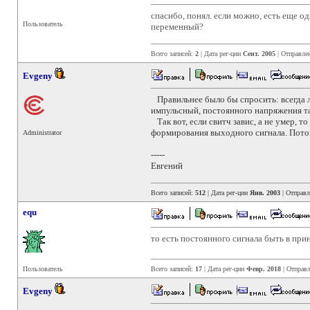
спасибо, понял. если можно, есть еще о
Пользователь
переменный?
Всего записей:
2
| Дата рег-ции
Сент. 2005
| Отправле
Evgeny
Правильнее было бы спросить: всегда ли
импульсный, постоянного напряжения та
Так вот, если свитч завис, а не умер, т
формирования выходного сигнала. Потому
Administrator
-----
Евгений
Всего записей:
512
| Дата рег-ции
Янв. 2003
| Отправ
equ
то есть постоянного сигнала быть в при
Пользователь
Всего записей:
17
| Дата рег-ции
Февр. 2018
| Отправ
Evgeny