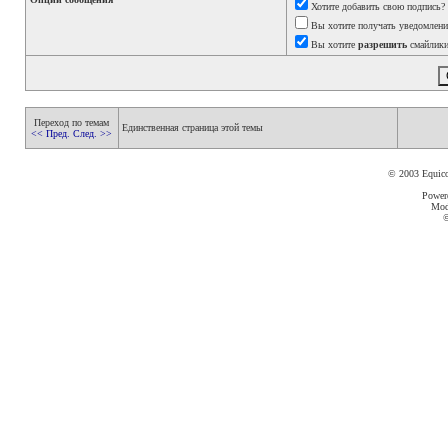
Хотите добавить свою подпись?
Вы хотите получать уведомления
Вы хотите
разрешить
смайлики
Переход по темам
Единственная страница этой темы
<< Пред.
След. >>
© 2003 Equic
Power
Mod
©