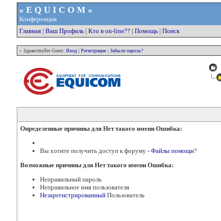
» E Q U I C O M «
Конференция
Главная
|
Ваш Профиль
|
Кто в on-line??
|
Помощь
|
Поиск
» Здравствуйте Guest:
Вход
|
Регистрация
|
Забыли пароль?
Определенные причины для Нет такого имени Ошибка:
Вы хотите получить доступ к форуму
- Файлы помощи
?
Возможные причины для Нет такого имени Ошибка:
Неправильный пароль
Неправильное имя пользователя
Незарегистрированный
Пользователь