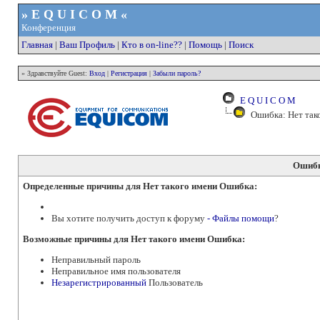
» E Q U I C O M «
Конференция
Главная
|
Ваш Профиль
|
Кто в on-line??
|
Помощь
|
Поиск
» Здравствуйте Guest:
Вход
|
Регистрация
|
Забыли пароль?
E Q U I C O M
Ошибка: Нет так
Ошибк
Определенные причины для Нет такого имени Ошибка:
Вы хотите получить доступ к форуму
- Файлы помощи
?
Возможные причины для Нет такого имени Ошибка:
Неправильный пароль
Неправильное имя пользователя
Незарегистрированный
Пользователь