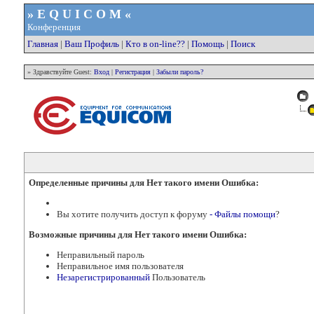
» E Q U I C O M «
Конференция
Главная
|
Ваш Профиль
|
Кто в on-line??
|
Помощь
|
Поиск
» Здравствуйте Guest:
Вход
|
Регистрация
|
Забыли пароль?
Определенные причины для Нет такого имени Ошибка:
Вы хотите получить доступ к форуму
- Файлы помощи
?
Возможные причины для Нет такого имени Ошибка:
Неправильный пароль
Неправильное имя пользователя
Незарегистрированный
Пользователь